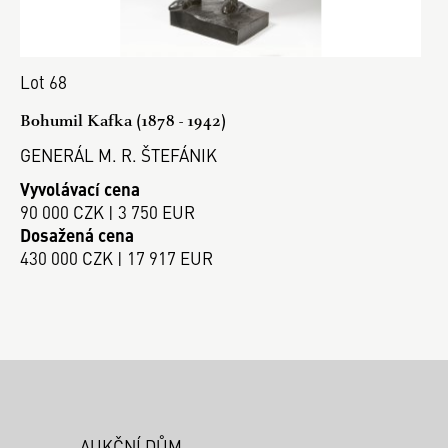
Lot 68
Bohumil Kafka (1878 - 1942)
GENERÁL M. R. ŠTEFÁNIK
Vyvolávací cena
90 000 CZK | 3 750 EUR
Dosažená cena
430 000 CZK | 17 917 EUR
AUKČNÍ DŮM