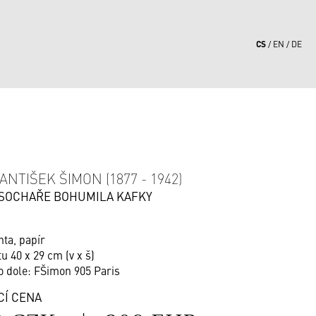
CS
EN
DE
9
ANTIŠEK ŠIMON (1877 - 1942)
 SOCHAŘE BOHUMILA KAFKY
nta, papír
u 40 x 29 cm (v x š)
o dole: FŠimon 905 Paris
CÍ CENA