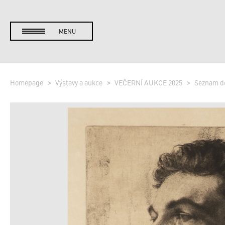
MENU
Homepage
Výstavy a aukce
VEČERNÍ AUKCE 2025
Seznam d