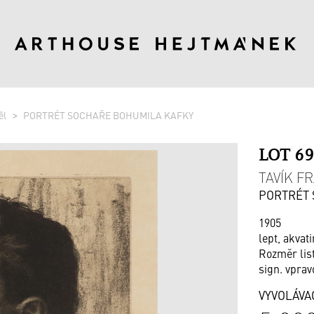
ěl
PORTRÉT SOCHAŘE BOHUMILA KAFKY
LOT 6
TAVÍK FR
PORTRÉT
1905
lept, akvati
Rozměr list
sign. vprav
VYVOLÁVA