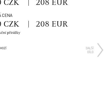
0 CZK
|
208 EUR
Á CENA
0 CZK
|
208 EUR
kční přirážky
HOZÍ
DALŠÍ
DÍLO