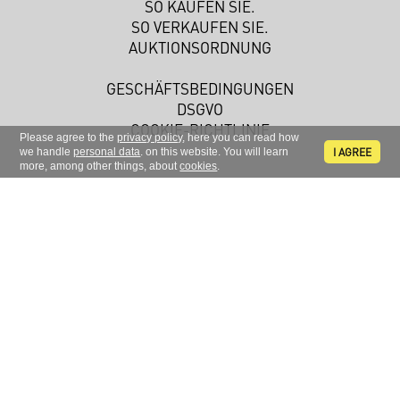
SO KAUFEN SIE.
SO VERKAUFEN SIE.
AUKTIONSORDNUNG
GESCHÄFTSBEDINGUNGEN
DSGVO
COOKIE-RICHTLINIE
Please agree to the
privacy policy
, here you can read how
I AGREE
we handle
personal data
. on this website. You will learn
more, among other things, about
cookies
.
Melden Sie sich zu unserem Newsletter an.