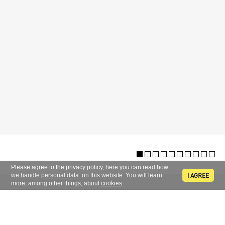
Please agree to the
privacy policy
, here you can read how
I AGREE
we handle
personal data
. on this website. You will learn
more, among other things, about
cookies
.
AUKTIONSHAUS
GALERIE-VERKAUF