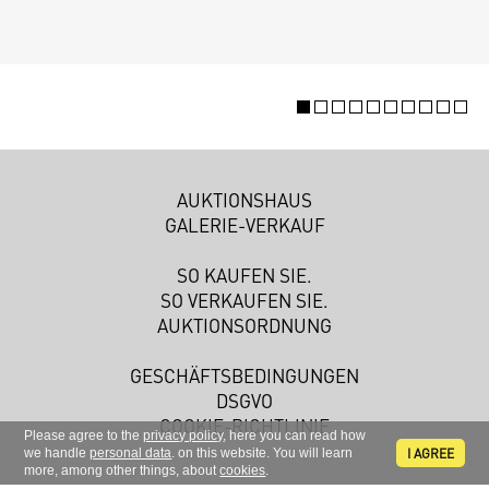
AUKTIONSHAUS
GALERIE-VERKAUF
SO KAUFEN SIE.
SO VERKAUFEN SIE.
AUKTIONSORDNUNG
GESCHÄFTSBEDINGUNGEN
DSGVO
COOKIE-RICHTLINIE
Please agree to the
privacy policy
, here you can read how
I AGREE
we handle
personal data
. on this website. You will learn
more, among other things, about
cookies
.