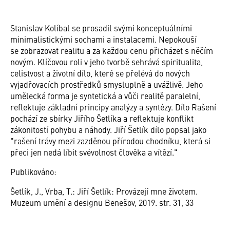
Stanislav Kolíbal se prosadil svými konceptuálními
minimalistickými sochami a instalacemi. Nepokouší
se zobrazovat realitu a za každou cenu přicházet s něčím
novým. Klíčovou roli v jeho tvorbě sehrává spiritualita,
celistvost a životní dílo, které se přelévá do nových
vyjadřovacích prostředků smysluplně a uvážlivě. Jeho
umělecká forma je syntetická a vůči realitě paralelní,
reflektuje základní principy analýzy a syntézy. Dílo Rašení
pochází ze sbírky Jiřího Šetlíka a reflektuje konflikt
zákonitostí pohybu a náhody. Jiří Šetlík dílo popsal jako
"rašení trávy mezi zazděnou přírodou chodníku, která si
přeci jen nedá líbit svévolnost člověka a vítězí."
Publikováno:
Šetlík, J., Vrba, T.: Jiří Šetlík: Provázejí mne životem.
Muzeum umění a designu Benešov, 2019. str. 31, 33