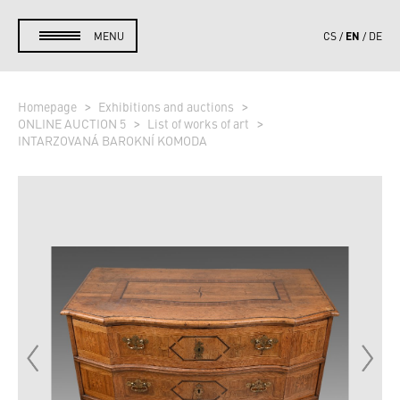
EN
MENU
CS
DE
Homepage
Exhibitions and auctions
ONLINE AUCTION 5
List of works of art
INTARZOVANÁ BAROKNÍ KOMODA