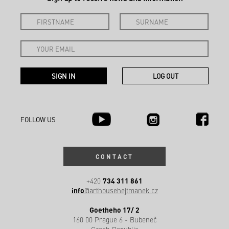
FOLLOW US
CONTACT
734 311 861
+420
info
@arthousehejtmanek.cz
Goetheho 17/ 2
160 00 Prague 6 - Bubeneč