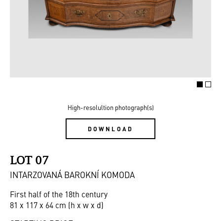
High-resolultion photograph(s)
DOWNLOAD
LOT 07
INTARZOVANÁ BAROKNÍ KOMODA
First half of the 18th century
81 x 117 x 64 cm (h x w x d)