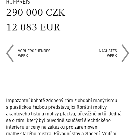
RUFPREIS
290 000 CZK
12 083 EUR
VORHERGEHENDES
NÄCHSTES
WERK
WERK
Impozantní bohatě zdobený rám z období manýrismu
s plastickou řezbou představující florální motivy
akantového listu a motivy ptactva, převážně orlů. Jedná
se o rám, který byl původně součástí šlechtického
interiéru určený na zakázku pro zarámování
malby starého mistra. Původní stav a zlacení. Vnitřní