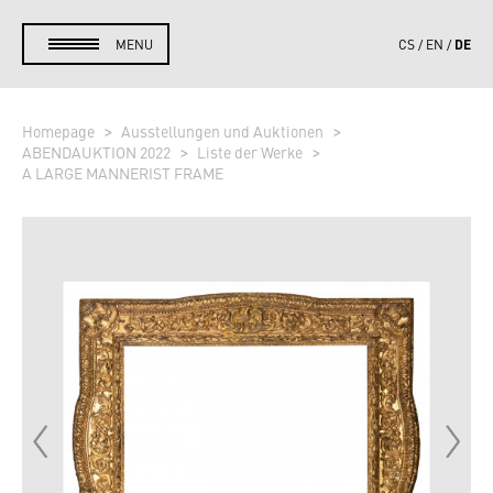
DE
MENU
CS
EN
Homepage
Ausstellungen und Auktionen
ABENDAUKTION 2022
Liste der Werke
A LARGE MANNERIST FRAME