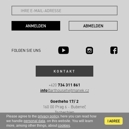
FOLGEN SIE UNS
KONTAKT
734 311 861
+420
info
@arthousehejtmanek.cz
Goetheho 17/ 2
160 00 Prag 6 - Bubeneč
Tschechien
Please agree to the
privacy policy
, here you can read how
I AGREE
we handle
personal data
. on this website. You will learn
more, among other things, about
cookies
.