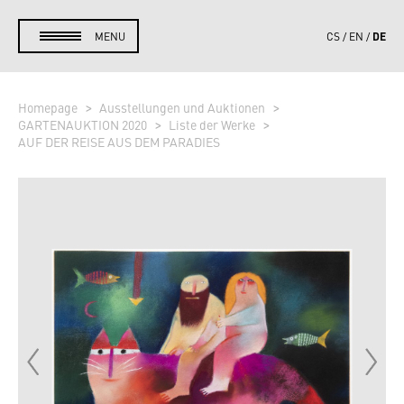
DE
MENU
CS
EN
Homepage
Ausstellungen und Auktionen
GARTENAUKTION 2020
Liste der Werke
AUF DER REISE AUS DEM PARADIES