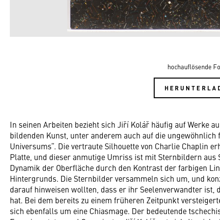
hochauflösende Fo
HERUNTERLA
In seinen Arbeiten bezieht sich Jiří Kolář häufig auf Werke a
bildenden Kunst, unter anderem auch auf die ungewöhnlich
Universums“. Die vertraute Silhouette von Charlie Chaplin er
Platte, und dieser anmutige Umriss ist mit Sternbildern aus
Dynamik der Oberfläche durch den Kontrast der farbigen Lin
Hintergrunds. Die Sternbilder versammeln sich um, und konze
darauf hinweisen wollten, dass er ihr Seelenverwandter ist
hat. Bei dem bereits zu einem früheren Zeitpunkt versteigert
sich ebenfalls um eine Chiasmage. Der bedeutende tschechis