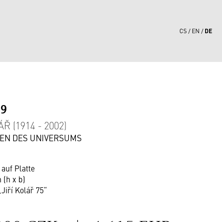
DE
CS
EN
69
ÁŘ (1914 - 2002)
EN DES UNIVERSUMS
auf Platte
 (h x b)
„Jiří Kolář 75“
S