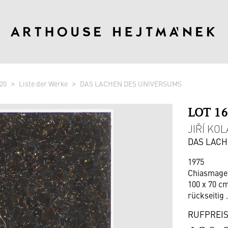
20
Liste der Werke
DAS LACHEN DES UNIVERSUMS
LOT 1
JIŘÍ KOL
DAS LACH
1975
Chiasmage 
100 x 70 cm
rückseitig 
RUFPREI