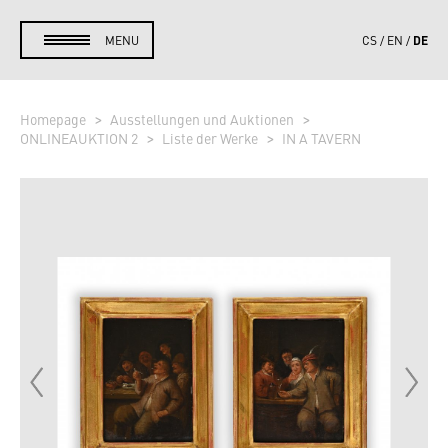
DE
MENU
CS
EN
Homepage
Ausstellungen und Auktionen
ONLINEAUKTION 2
Liste der Werke
IN A TAVERN