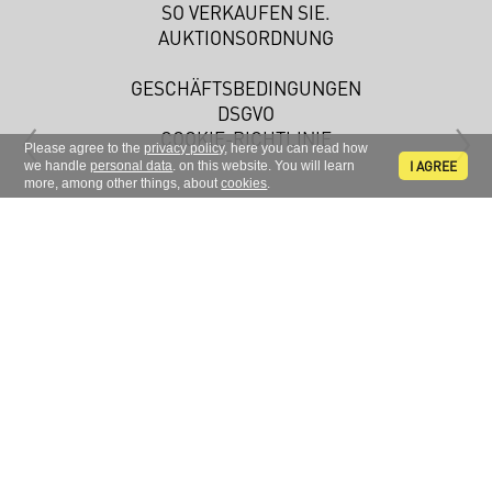
SO VERKAUFEN SIE.
AUKTIONSORDNUNG
GESCHÄFTSBEDINGUNGEN
DSGVO
COOKIE-RICHTLINIE
Please agree to the
privacy policy
, here you can read how
I AGREE
we handle
personal data
. on this website. You will learn
more, among other things, about
cookies
.
Melden Sie sich zu unserem Newsletter an.