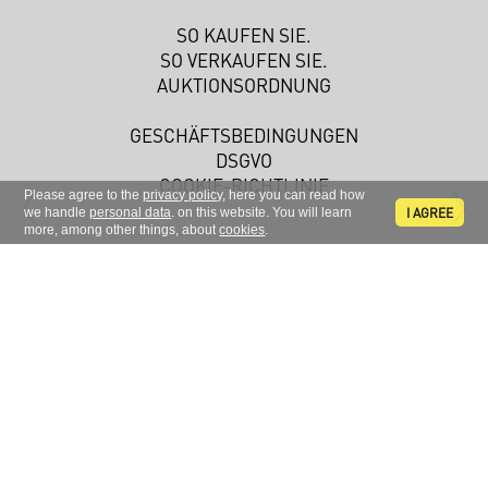
SO KAUFEN SIE.
SO VERKAUFEN SIE.
AUKTIONSORDNUNG
GESCHÄFTSBEDINGUNGEN
DSGVO
COOKIE-RICHTLINIE
Please agree to the
privacy policy
, here you can read how
I AGREE
we handle
personal data
. on this website. You will learn
more, among other things, about
cookies
.
Melden Sie sich zu unserem Newsletter an.