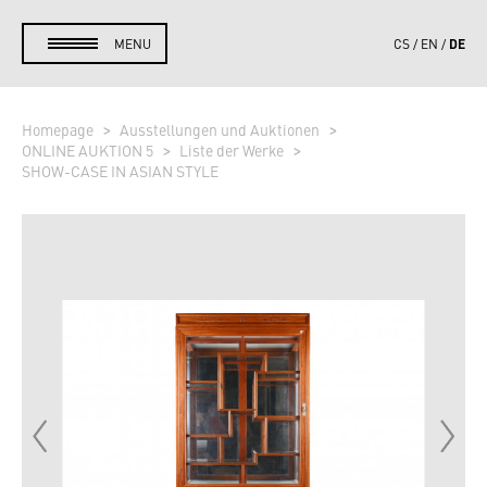
DE
MENU
CS
EN
Homepage
Ausstellungen und Auktionen
ONLINE AUKTION 5
Liste der Werke
SHOW-CASE IN ASIAN STYLE