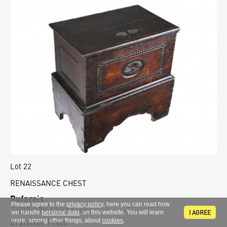
Lot 22
RENAISSANCE CHEST
Rufpreis
Please agree to the
privacy policy
, here you can read how
3 000 CZK | 120 EUR
I AGREE
we handle
personal data
. on this website. You will learn
Erzielter Preis
more, among other things, about
cookies
.