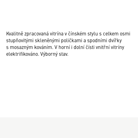
Kvalitně zpracovaná vitrína v čínském stylu s celkem osmi
stupňovitými skleněnými poličkami a spodními dvířky
s mosazným kováním. V horní i dolní čísti vnitřní vitríny
elektrifikováno. Výborný stav.