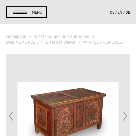
DE
MENU
CS
EN
Homepage
Ausstellungen und Auktionen
ONLINE AUKCE 9
Liste der Werke
PAINTED FOLK CHEST