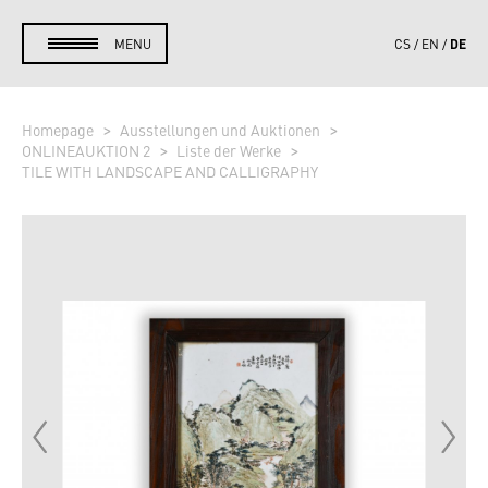
DE
MENU
CS
EN
Homepage
Ausstellungen und Auktionen
ONLINEAUKTION 2
Liste der Werke
TILE WITH LANDSCAPE AND CALLIGRAPHY