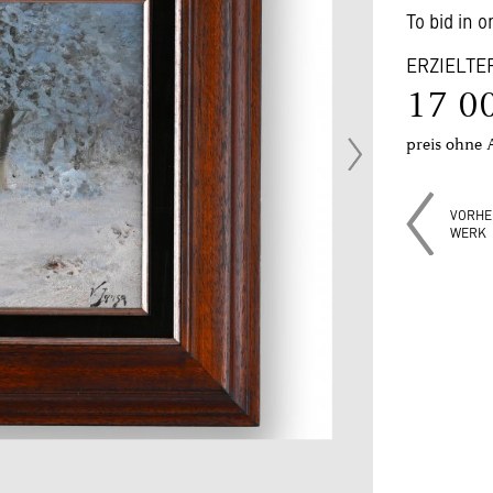
To bid in 
ERZIELTE
17 0
preis ohne 
VORHE
WERK