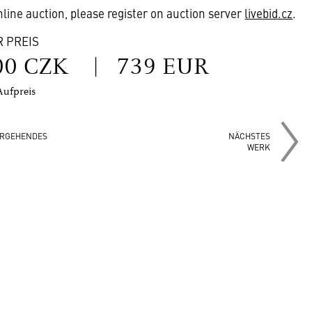
online auction, please register on auction server
livebid.cz
.
R PREIS
00 CZK
|
739 EUR
Aufpreis
RGEHENDES
NÄCHSTES
WERK