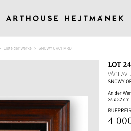
Liste der Werke
SNOWY ORCHARD
LOT 2
VÁCLAV J
SNOWY O
An der Wen
26 x 32 cm 
RUFPREI
4 00