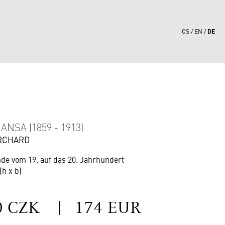
DE
CS
EN
4
ANSA (1859 - 1913)
RCHARD
de vom 19. auf das 20. Jahrhundert
(h x b)
S
0 CZK
|
174 EUR