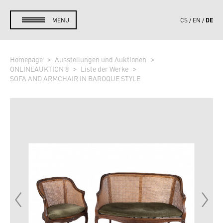
DE
MENU
CS
EN
Homepage
Ausstellungen und Auktionen
ONLINEAUKTION 8
Liste der Werke
SOFA AND ARMCHAIR IN BAROQUE STYLE