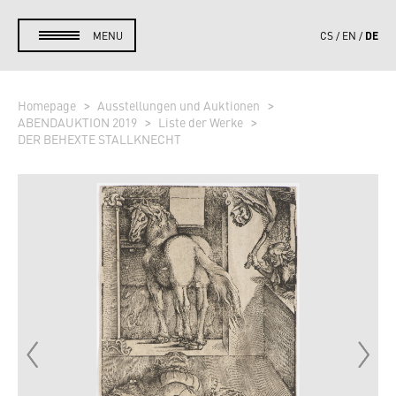
DE
MENU
CS
EN
Homepage
Ausstellungen und Auktionen
ABENDAUKTION 2019
Liste der Werke
DER BEHEXTE STALLKNECHT