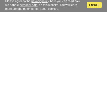
Please agree to the
privacy policy
, here you can read how
I AGREE
we handle
personal data
. on this website. You will learn
more, among other things, about
cookies
.
Melden Sie sich zu unserem Newsletter an.
FOLGEN SIE UNS
KONTAKT
734 311 861
+420