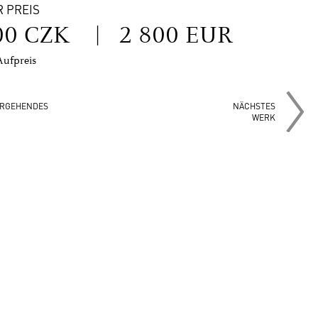
R PREIS
00 CZK
|
2 800 EUR
Aufpreis
RGEHENDES
NÄCHSTES
WERK