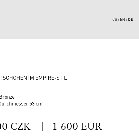
DE
CS
EN
7
TISCHCHEN IM EMPIRE-STIL
 Bronze
 Durchmesser 53 cm
S
00 CZK
|
1 600 EUR