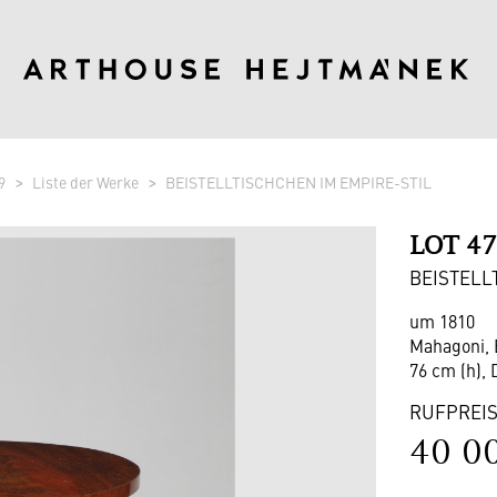
9
Liste der Werke
BEISTELLTISCHCHEN IM EMPIRE-STIL
LOT 4
BEISTELL
um 1810
Mahagoni,
76 cm (h),
RUFPREI
40 0