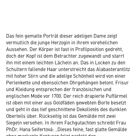
Das fein gemalte Porträt dieser adeligen Dame zeigt
vermutlich die junge Herzogin in ihrem vorehelichen
Aussehen. Der Körper ist fast in Profilposition gedreht,
doch der Kopf ist dem Betrachter zugewandt und starrt
ihn mit einem leichten Lächeln an. Das in Locken zu den
Schultern fallende Haar unterstreicht das Alabasterantlitz
mit hoher Stirn und die adelige Schönheit wird von einer
Perlenkette und ebensolchen Ohrgehängen betont. Frisur
und Kleidung entsprechen der französischen und
englischen Mode vor 1700. Der reich drapierte Puffärmel
ist oben mit einer aus Goldfäden gewebten Borte besetzt
und geht in das tief geschnittene Dekolletés des dunklen
Oberteils über. Rückseitig ist das Gemälde mit zwei
Siegeln versehen. In ihrem Fachgutachten schreibt Frau
PhDr. Hana Seifertová: „Dieses feine, fast glatte Gemälde
ohne markante Konturen folgt perfekt den