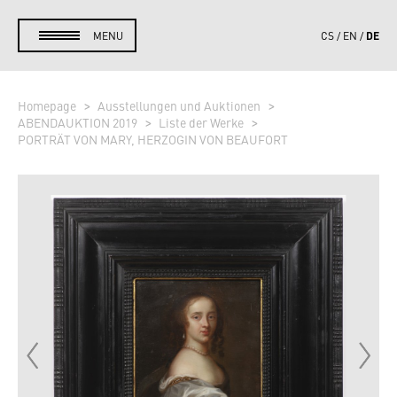
DE
MENU
CS
EN
Homepage
Ausstellungen und Auktionen
ABENDAUKTION 2019
Liste der Werke
PORTRÄT VON MARY, HERZOGIN VON BEAUFORT