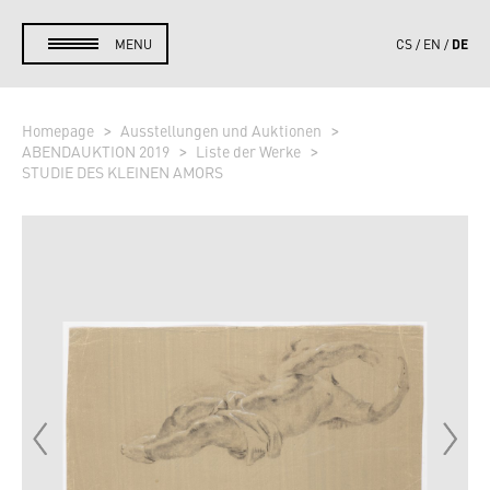
DE
MENU
CS
EN
Homepage
Ausstellungen und Auktionen
ABENDAUKTION 2019
Liste der Werke
STUDIE DES KLEINEN AMORS