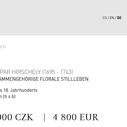
DE
CS
EN
BEN
1
PAR HIRSCHELY (1695 - 1743)
AMMENGEHÖRIGE FLORALE STILLLEBEN
es 18. Jahrhunderts
m (h x b)
S
000 CZK
|
4 800 EUR