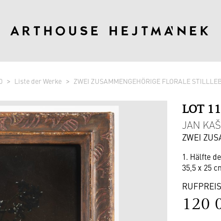
0
Liste der Werke
ZWEI ZUSAMMENGEHÖRIGE FLORALE STILLLE
LOT 1
JAN KAŠ
ZWEI ZUS
1. Hälfte d
35,5 x 25 c
RUFPREI
120 