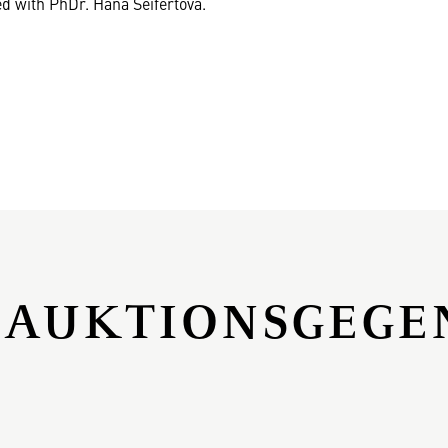
ed with PhDr. Hana Seifertová.
 AUKTIONSGEGE