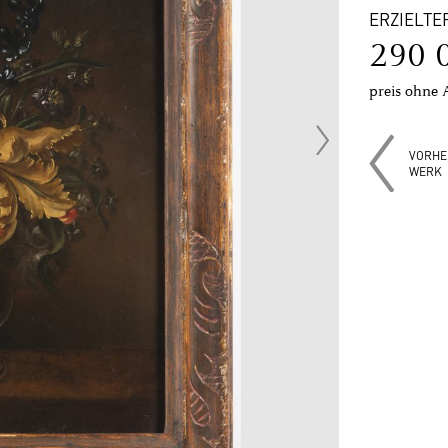
ERZIELTE
290 
preis ohne 
VORHE
WERK