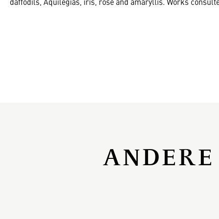
daffodils, Aquilegias, iris, rose and amaryllis. Works consult
ANDERE