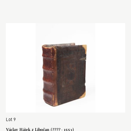
Lot 9
Václav Hájek z Libočan (???? - 1553)