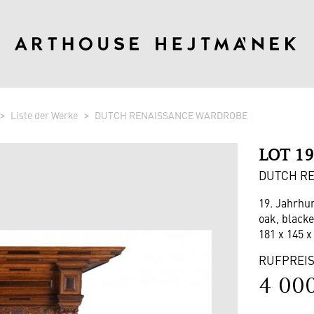
Liste der Werke
DUTCH RENAISSANCE WARDROBE
LOT 1
DUTCH R
19. Jahrhu
oak, black
181 x 145 x
RUFPREI
4 00