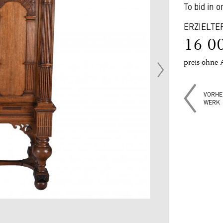
To bid in 
ERZIELTE
16 0
preis ohne 
VORHE
WERK