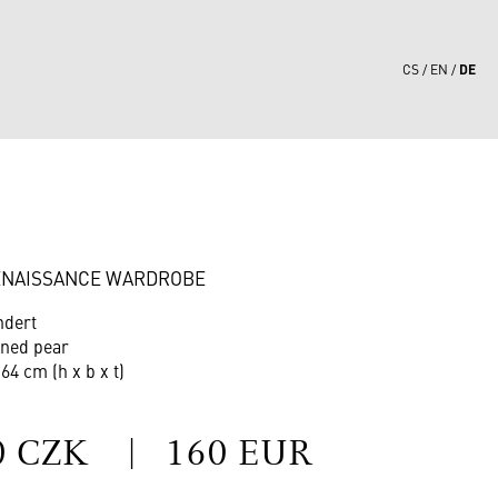
DE
CS
EN
9
ENAISSANCE WARDROBE
ndert
ened pear
 64 cm (h x b x t)
S
0 CZK
|
160 EUR