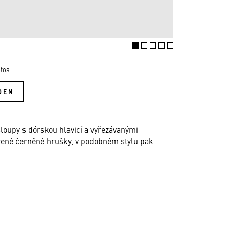
tos
DEN
loupy s dórskou hlavicí a vyřezávanými
ořené černěné hrušky, v podobném stylu pak