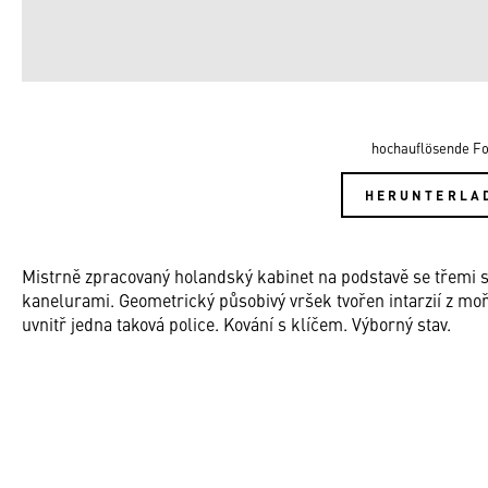
hochauflösende Fo
HERUNTERLA
Mistrně zpracovaný holandský kabinet na podstavě se třemi s
kanelurami. Geometrický působivý vršek tvořen intarzií z m
uvnitř jedna taková police. Kování s klíčem. Výborný stav.