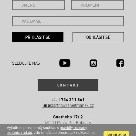
SLEDUJTE NÁS
KONTAKT
734 311 861
+420
info
@arthousehejtmanek.cz
Goetheho 17/ 2
160 00 Praha 6 - Bubeneč
Česká republika
Vyjádřete prosím svůj souhlas s
pravidly ochrany
osobních údajů
, zde si můžete přečíst, jak nakládáme
SOUHLASÍM