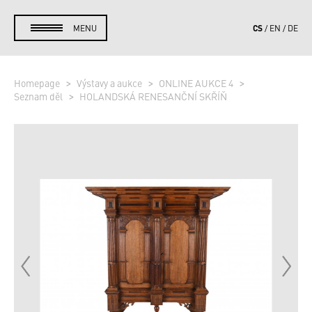
CS
MENU
EN
DE
Homepage
Výstavy a aukce
ONLINE AUKCE 4
Seznam děl
HOLANDSKÁ RENESANČNÍ SKŘÍŇ