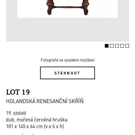
Fotografie ve vysokém rozlišení
STÁHNOUT
LOT 19
HOLANDSKÁ RENESANČNÍ SKŘÍŇ
19. století
dub, mořená černěná hruška
181 x 145 x 64 cm (v x š x h)