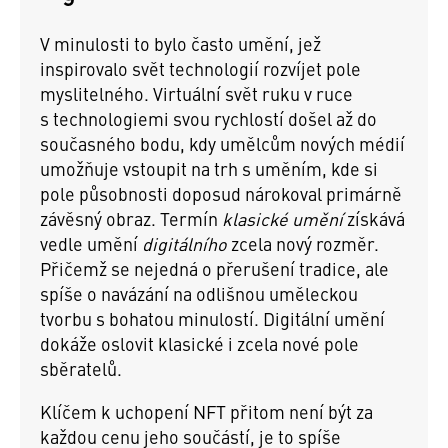
V minulosti to bylo často umění, jež
inspirovalo svět technologií rozvíjet pole
myslitelného. Virtuální svět ruku v ruce
s technologiemi svou rychlostí došel až do
současného bodu, kdy umělcům nových médií
umožňuje vstoupit na trh s uměním, kde si
pole působnosti doposud nárokoval primárně
závěsný obraz. Termín
klasické umění
získává
vedle umění
digitálního
zcela nový rozměr.
Přičemž se nejedná o přerušení tradice, ale
spíše o navázání na odlišnou uměleckou
tvorbu s bohatou minulostí. Digitální umění
dokáže oslovit klasické i zcela nové pole
sběratelů.
Klíčem k uchopení NFT přitom není být za
každou cenu jeho součástí, je to spíše