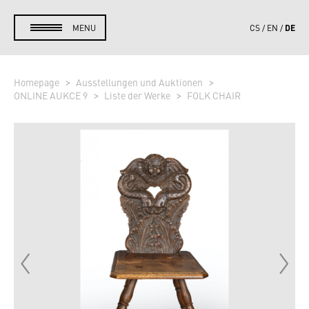
DE
MENU
CS
EN
Homepage
Ausstellungen und Auktionen
ONLINE AUKCE 9
Liste der Werke
FOLK CHAIR