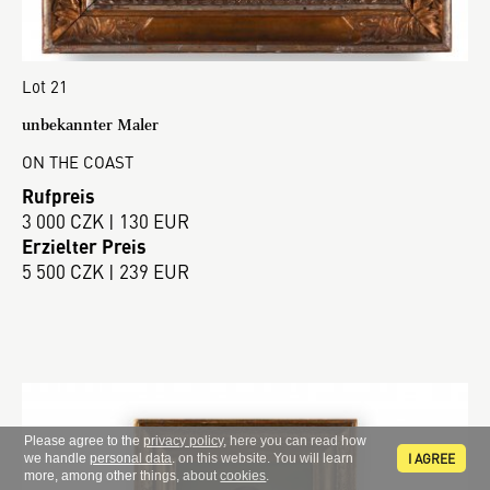
Lot 21
unbekannter Maler
ON THE COAST
Rufpreis
3 000 CZK | 130 EUR
Erzielter Preis
5 500 CZK | 239 EUR
Please agree to the
privacy policy
, here you can read how
I AGREE
we handle
personal data
. on this website. You will learn
more, among other things, about
cookies
.