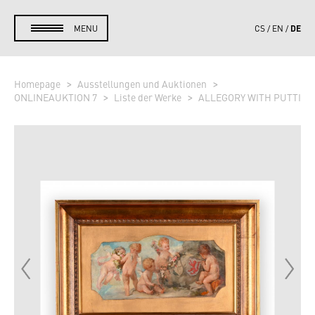
DE
MENU
CS
EN
Homepage
Ausstellungen und Auktionen
ONLINEAUKTION 7
Liste der Werke
ALLEGORY WITH PUTTI