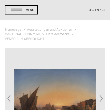
DE
MENU
CS
EN
Homepage
Ausstellungen und Auktionen
GARTENAUKTION 2020
Liste der Werke
VENEDIG IM ABENDLICHT