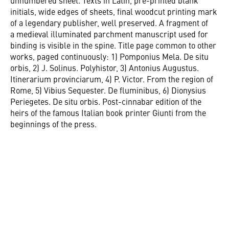
unnumbered sheet. Texts in Latin, pre-printed blank
initials, wide edges of sheets, final woodcut printing mark
of a legendary publisher, well preserved. A fragment of
a medieval illuminated parchment manuscript used for
binding is visible in the spine. Title page common to other
works, paged continuously: 1) Pomponius Mela. De situ
orbis, 2) J. Solinus. Polyhistor, 3) Antonius Augustus.
Itinerarium provinciarum, 4) P. Victor. From the region of
Rome, 5) Vibius Sequester. De fluminibus, 6) Dionysius
Periegetes. De situ orbis. Post-cinnabar edition of the
heirs of the famous Italian book printer Giunti from the
beginnings of the press.