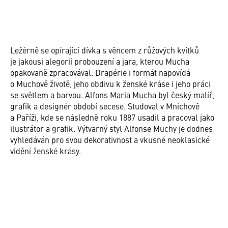
Ležérně se opírající dívka s věncem z růžových kvítků
je jakousi alegorií probouzení a jara, kterou Mucha
opakovaně zpracovával. Drapérie i formát napovídá
o Muchově životě, jeho obdivu k ženské kráse i jeho práci
se světlem a barvou. Alfons Maria Mucha byl český malíř,
grafik a designér období secese. Studoval v Mnichově
a Paříži, kde se následně roku 1887 usadil a pracoval jako
ilustrátor a grafik. Výtvarný styl Alfonse Muchy je dodnes
vyhledáván pro svou dekorativnost a vkusné neoklasické
vidění ženské krásy.