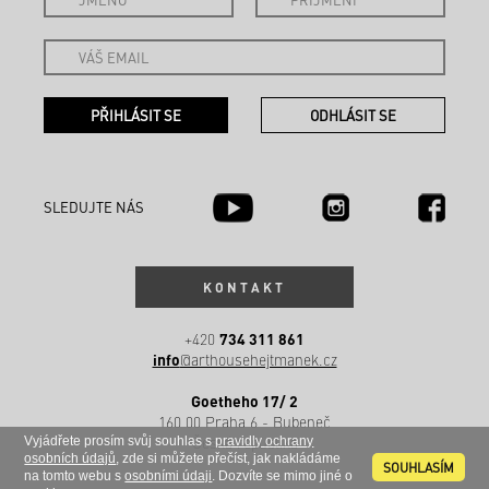
SLEDUJTE NÁS
KONTAKT
734 311 861
+420
info
@arthousehejtmanek.cz
Goetheho 17/ 2
160 00 Praha 6 - Bubeneč
Česká republika
Vyjádřete prosím svůj souhlas s
pravidly ochrany
osobních údajů
, zde si můžete přečíst, jak nakládáme
SOUHLASÍM
na tomto webu s
osobními údaji
. Dozvíte se mimo jiné o