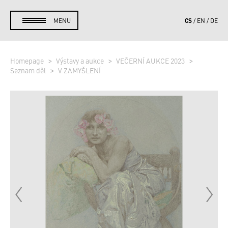
CS
MENU
EN
DE
Homepage
Výstavy a aukce
VEČERNÍ AUKCE 2023
Seznam děl
V ZAMYŠLENÍ