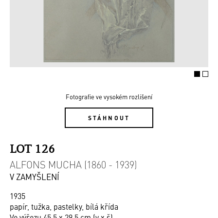
Fotografie ve vysokém rozlišení
STÁHNOUT
LOT 126
ALFONS MUCHA (1860 - 1939)
V ZAMYŠLENÍ
1935
papír, tužka, pastelky, bílá křída
Ve výřezu 45,5 x 29,5 cm (v x š)