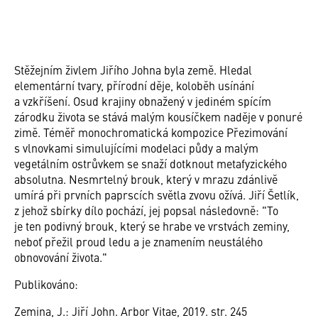
Stěžejním živlem Jiřího Johna byla země. Hledal
elementární tvary, přírodní děje, koloběh usínání
a vzkříšení. Osud krajiny obnažený v jediném spícím
zárodku života se stává malým kousíčkem naděje v ponuré
zimě. Téměř monochromatická kompozice Přezimování
s vlnovkami simulujícími modelaci půdy a malým
vegetálním ostrůvkem se snaží dotknout metafyzického
absolutna. Nesmrtelný brouk, který v mrazu zdánlivě
umírá při prvních paprscích světla zvovu ožívá. Jiří Šetlík,
z jehož sbírky dílo pochází, jej popsal následovně: "To
je ten podivný brouk, který se hrabe ve vrstvách zeminy,
neboť přežil proud ledu a je znamením neustálého
obnovování života."
Publikováno:
Zemina, J.: Jiří John. Arbor Vitae, 2019. str. 245