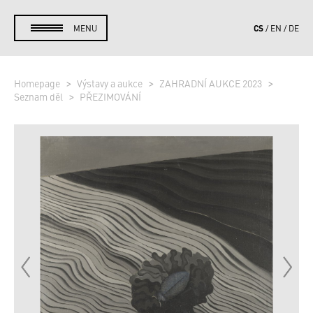
CS
MENU
EN
DE
Homepage
Výstavy a aukce
ZAHRADNÍ AUKCE 2023
Seznam děl
PŘEZIMOVÁNÍ