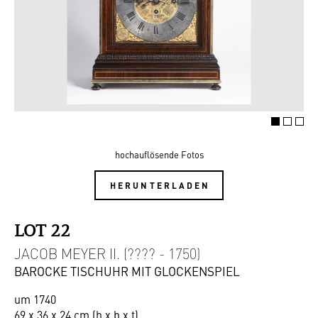
hochauflösende Fotos
HERUNTERLADEN
LOT 22
JACOB MEYER II. (???? - 1750)
BAROCKE TISCHUHR MIT GLOCKENSPIEL
um 1740
69 x 36 x 24 cm (h x b x t)