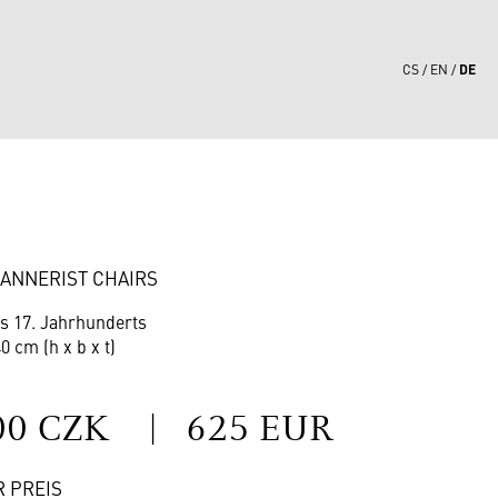
DE
CS
EN
9
MANNERIST CHAIRS
es 17. Jahrhunderts
0 cm (h x b x t)
S
00 CZK
|
625 EUR
R PREIS