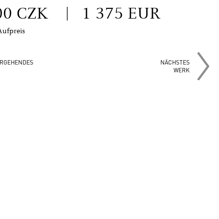
00 CZK
|
1 375 EUR
Aufpreis
RGEHENDES
NÄCHSTES
WERK