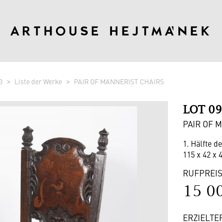
3
Liste der Werke
PAIR OF MANNERIST CHAIRS
LOT 0
PAIR OF 
1. Hälfte d
115 x 42 x 4
RUFPREI
15 0
ERZIELTE