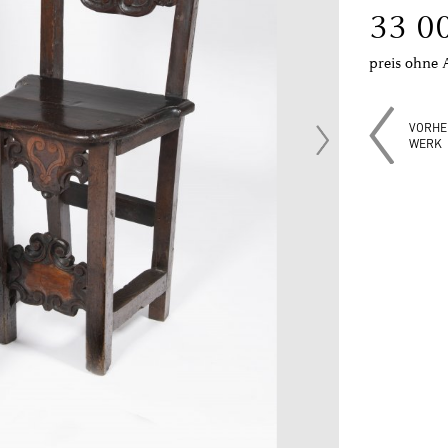
33 0
preis ohne 
VORHE
WERK