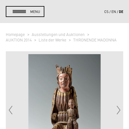
DE
MENU
CS
EN
Homepage
Ausstellungen und Auktionen
AUKTION 2014
Liste der Werke
THRONENDE MADONNA