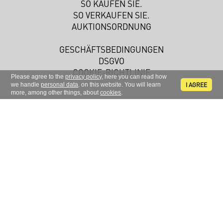
SO KAUFEN SIE.
SO VERKAUFEN SIE.
AUKTIONSORDNUNG
GESCHÄFTSBEDINGUNGEN
DSGVO
COOKIE-RICHTLINIE
Please agree to the
privacy policy
, here you can read how
I AGREE
we handle
personal data
. on this website. You will learn
more, among other things, about
cookies
.
Melden Sie sich zu unserem Newsletter an.