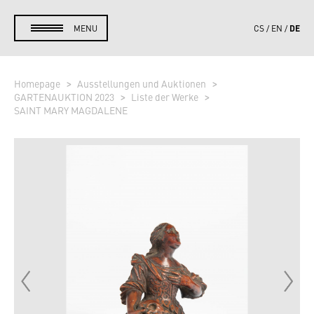
DE
MENU
CS
EN
Homepage
Ausstellungen und Auktionen
GARTENAUKTION 2023
Liste der Werke
SAINT MARY MAGDALENE