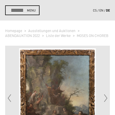
DE
MENU
CS
EN
Homepage
Ausstellungen und Auktionen
ABENDAUKTION 2022
Liste der Werke
MOSES ON CHOREB