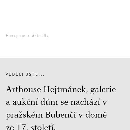
Homepage
Aktuality
VĚDĚLI JSTE...
Arthouse
Hejtmánek,
galerie
a aukční
dům
se nachází
v
pražském
Bubenči
v domě
ze 17.
století.