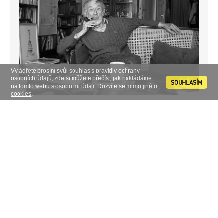
Vyjádřete prosím svůj souhlas s
pravidly ochrany
osobních údajů
, zde si můžete přečíst, jak nakládáme
SOUHLASÍM
na tomto webu s
osobními údaji
. Dozvíte se mimo jiné o
cookies
.
OSOBNOSTI, VÝTVARNÉ UMĚNÍ
Jiří Šetlík (1929 - 2023)
15.05.2023