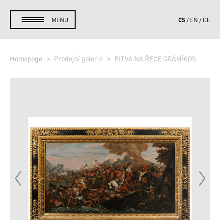
CS
MENU
EN
DE
Homepage
Prodejní galerie
BITVA NA ŘECE GRÁNÍKOS