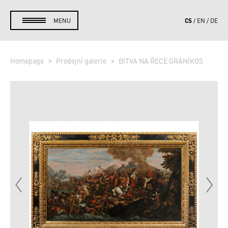
CS
MENU
EN
DE
Homepage
Prodejní galerie
BITVA NA ŘECE GRÁNÍKOS