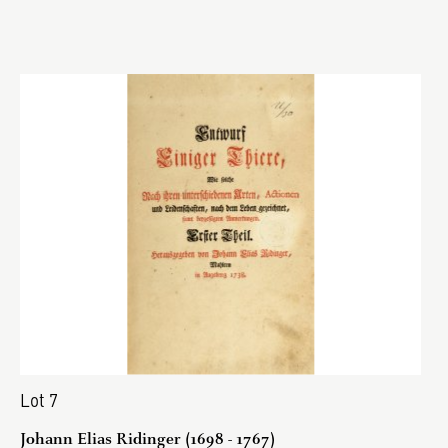
Lot 7
Johann Elias Ridinger (1698 - 1767)