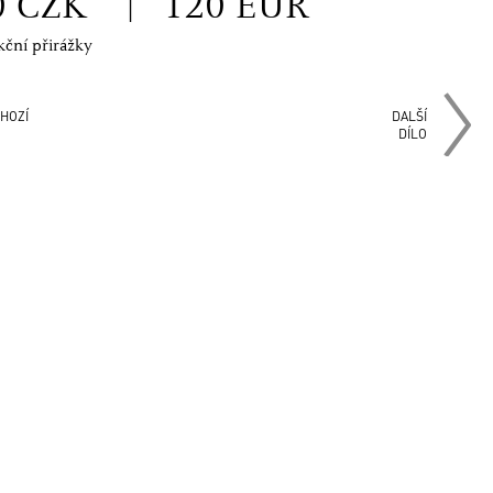
0 CZK
|
120 EUR
kční přirážky
HOZÍ
DALŠÍ
DÍLO