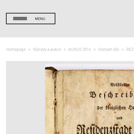
MENU
Homepage
Výstavy a aukce
AUKCE 2014
Seznam děl
REZ