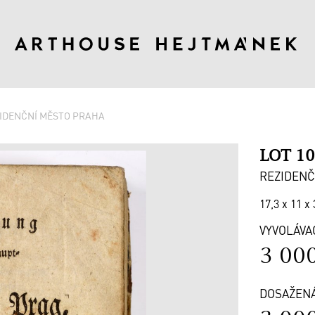
IDENČNÍ MĚSTO PRAHA
LOT 1
REZIDENČ
17,3 x 11 x 
VYVOLÁVA
3 00
DOSAŽEN