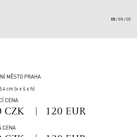
CS
EN
DE
0
NÍ MĚSTO PRAHA
3,4 cm (v x š x h)
CÍ CENA
0 CZK
|
120 EUR
Á CENA