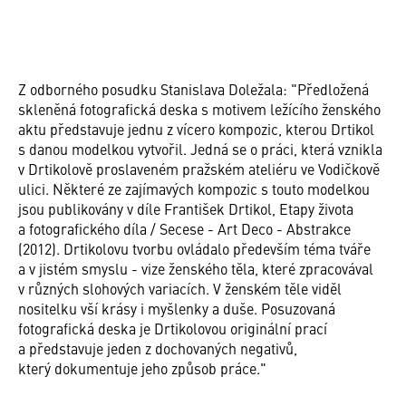
Z odborného posudku Stanislava Doležala: "Předložená
skleněná fotografická deska s motivem ležícího ženského
aktu představuje jednu z vícero kompozic, kterou Drtikol
s danou modelkou vytvořil. Jedná se o práci, která vznikla
v Drtikolově proslaveném pražském ateliéru ve Vodičkově
ulici. Některé ze zajímavých kompozic s touto modelkou
jsou publikovány v díle František Drtikol, Etapy života
a fotografického díla / Secese - Art Deco - Abstrakce
(2012). Drtikolovu tvorbu ovládalo především téma tváře
a v jistém smyslu - vize ženského těla, které zpracovával
v různých slohových variacích. V ženském těle viděl
nositelku vší krásy i myšlenky a duše. Posuzovaná
fotografická deska je Drtikolovou originální prací
a představuje jeden z dochovaných negativů,
který dokumentuje jeho způsob práce."