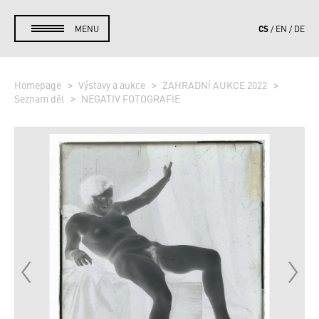
CS
MENU
EN
DE
Homepage
Výstavy a aukce
ZAHRADNÍ AUKCE 2022
Seznam děl
NEGATIV FOTOGRAFIE