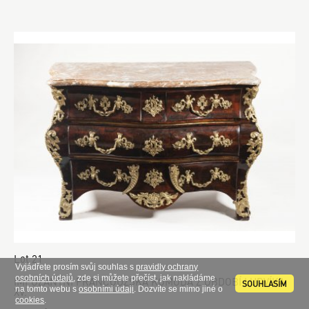
Lot 21
Vyjádřete prosím svůj souhlas s
pravidly ochrany
osobních údajů
, zde si můžete přečíst, jak nakládáme
IMPOZANTNÍ FRANCOUZSKÁ KOMODA Z OBDOBÍ LUDVÍKA
SOUHLASÍM
na tomto webu s
osobními údaji
. Dozvíte se mimo jiné o
XV.
cookies
.