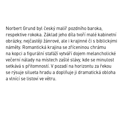
Norbert Grund byl český malíř pozdního baroka,
respektive rokoka. Základ jeho díla tvoří malé kabinetní
obrázky, nejčastěji žánrové, ale i krajinné či s biblickými
náměty. Romantická krajina se zříceninou chrámu
na kopci a figurální stafáží vytváří dojem melancholické
večerní nálady na místech zašlé slávy, kde se minulost
setkává s přítomností. V pozadí na horizontu za řekou
se rýsuje silueta hradu a doplňuje ji dramatická obloha
a vlnící se listoví ve větru.