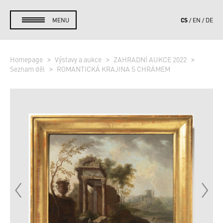
CS
MENU
EN
DE
Homepage
Výstavy a aukce
ZAHRADNÍ AUKCE 2022
Seznam děl
ROMANTICKÁ KRAJINA S CHRÁMEM