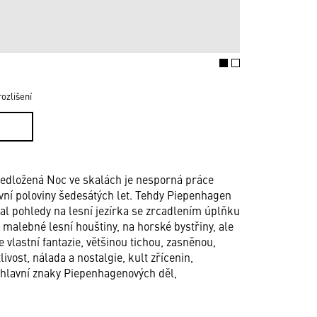
ozlišení
edložená Noc ve skalách je nesporná práce
vní poloviny šedesátých let. Tehdy Piepenhagen
 pohledy na lesní jezírka se zrcadlením úplňku
 malebné lesní houštiny, na horské bystřiny, ale
 vlastní fantazie, většinou tichou, zasněnou,
vost, nálada a nostalgie, kult zřícenin,
u hlavní znaky Piepenhagenových děl,