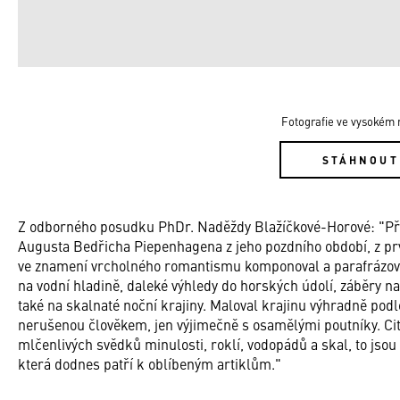
Fotografie ve vysokém r
STÁHNOUT
Z odborného posudku PhDr. Naděždy Blažíčkové-Horové: "Př
Augusta Bedřicha Piepenhagena z jeho pozdního období, z pr
ve znamení vrcholného romantismu komponoval a parafrázoval
na vodní hladině, daleké výhledy do horských údolí, záběry na
také na skalnaté noční krajiny. Maloval krajinu výhradně podle
nerušenou člověkem, jen výjimečně s osamělými poutníky. Citli
mlčenlivých svědků minulosti, roklí, vodopádů a skal, to jso
která dodnes patří k oblíbeným artiklům."