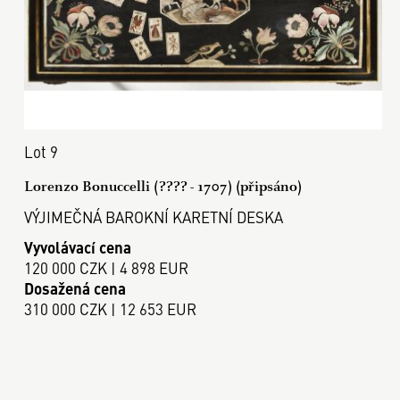
Lot 9
Lorenzo Bonuccelli (???? - 1707) (připsáno)
VÝJIMEČNÁ BAROKNÍ KARETNÍ DESKA
Vyvolávací cena
120 000 CZK | 4 898 EUR
Dosažená cena
310 000 CZK | 12 653 EUR