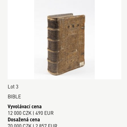
Lot 3
BIBLE
Vyvolávací cena
12 000 CZK | 490 EUR
Dosažená cena
70 000 CZK | 2 857 EUR