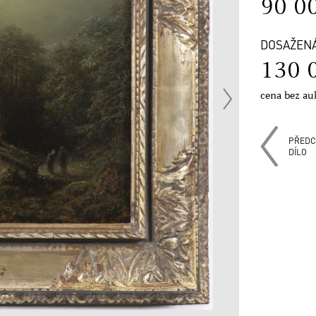
90 0
DOSAŽEN
130 
cena bez au
PŘEDC
DÍLO