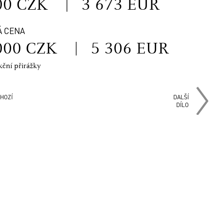
00 CZK
|
3 673 EUR
Á CENA
000 CZK
|
5 306 EUR
kční přirážky
HOZÍ
DALŠÍ
DÍLO