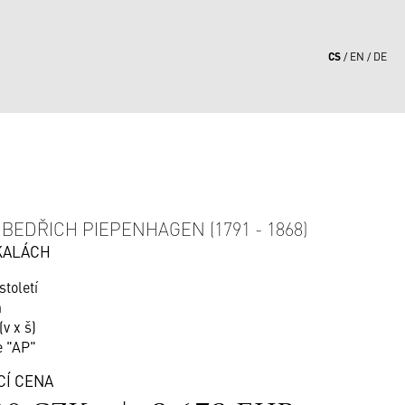
CS
EN
DE
7
BEDŘICH PIEPENHAGEN (1791 - 1868)
KALÁCH
 století
n
(v x š)
e "AP"
CÍ CENA