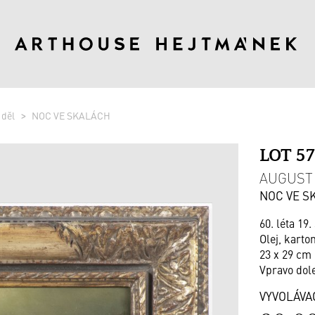
 děl
NOC VE SKALÁCH
LOT 5
AUGUST 
NOC VE S
60. léta 19.
Olej, karto
23 x 29 cm 
Vpravo dol
VYVOLÁVA