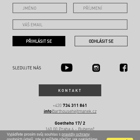
SLEDUJTE NÁS
KONTAKT
734 311 861
+420
info
@arthousehejtmanek.cz
Goetheho 17/ 2
160 00 Praha 6 - Bubeneč
Česká republika
Vyjádřete prosím svůj souhlas s
pravidly ochrany
osobních údajů
, zde si můžete přečíst, jak nakládáme