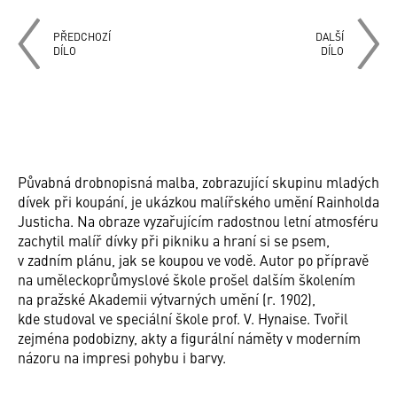
PŘEDCHOZÍ
DALŠÍ
DÍLO
DÍLO
Půvabná drobnopisná malba, zobrazující skupinu mladých
dívek při koupání, je ukázkou malířského umění Rainholda
Justicha. Na obraze vyzařujícím radostnou letní atmosféru
zachytil malíř dívky při pikniku a hraní si se psem,
v zadním plánu, jak se koupou ve vodě. Autor po přípravě
na uměleckoprůmyslové škole prošel dalším školením
na pražské Akademii výtvarných umění (r. 1902),
kde studoval ve speciální škole prof. V. Hynaise. Tvořil
zejména podobizny, akty a figurální náměty v moderním
názoru na impresi pohybu i barvy.