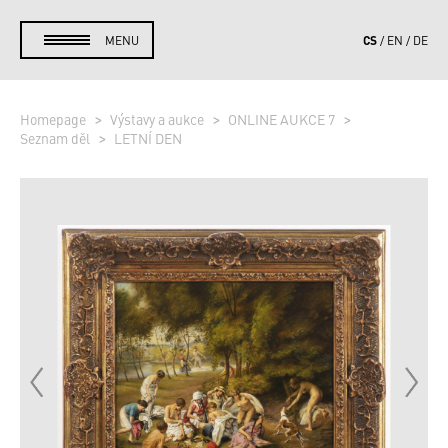
CS
MENU
EN
DE
Homepage
Výstavy a aukce
ONLINE AUKCE 7
Seznam děl
LETNÍ DEN