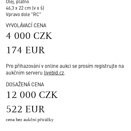
Olej, plátno
46,3 x 22 cm (v x š)
Vpravo dole "RC"
VYVOLÁVACÍ CENA
4 000 CZK
174 EUR
Pro přihazování v online aukci se prosím registrujte na
aukčním serveru
livebid.cz
.
DOSAŽENÁ CENA
12 000 CZK
522 EUR
cena bez aukční přirážky