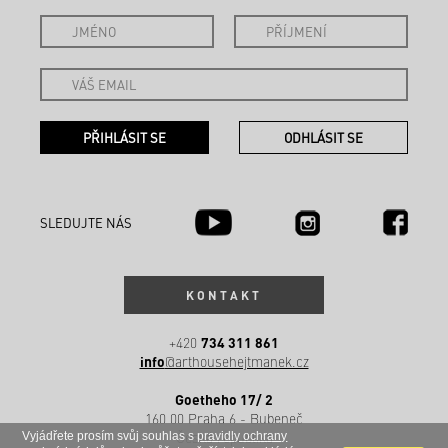
SLEDUJTE NÁS
KONTAKT
734 311 861
+420
info
@arthousehejtmanek.cz
Goetheho 17/ 2
160 00 Praha 6 - Bubeneč
Česká republika
Vyjádřete prosím svůj souhlas s
pravidly ochrany