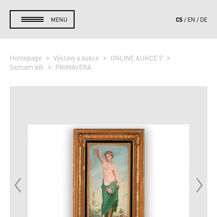
CS
MENU
EN
DE
Homepage
Výstavy a aukce
ONLINE AUKCE 7
Seznam děl
PRIMAVERA