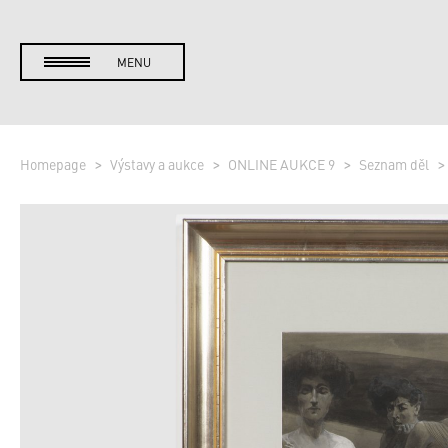
MENU
Homepage
Výstavy a aukce
ONLINE AUKCE 9
Seznam děl