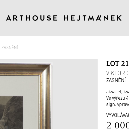
ZASNĚNÍ
LOT 2
VIKTOR O
ZASNĚNÍ
akvarel, kv
Ve výřezu 4
sign. vprav
VYVOLÁVA
2 00