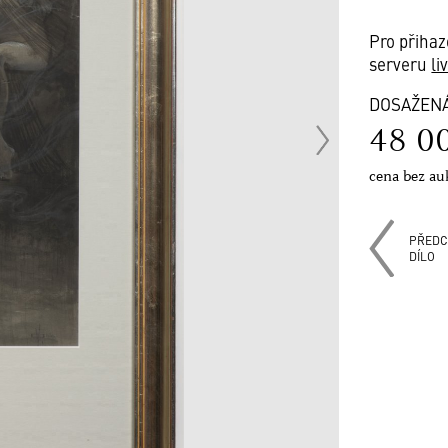
Pro přihaz
serveru
li
DOSAŽEN
48 0
cena bez au
PŘEDC
DÍLO