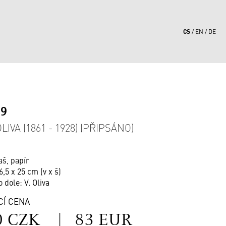
CS
EN
DE
19
LIVA (1861 - 1928) (PŘIPSÁNO)
aš, papír
6,5 x 25 cm (v x š)
o dole: V. Oliva
CÍ CENA
0 CZK
|
83 EUR