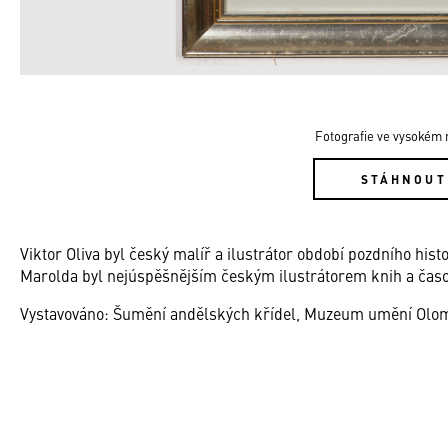
Fotografie ve vysokém r
STÁHNOUT
Viktor Oliva byl český malíř a ilustrátor období pozdního hi
Marolda byl nejúspěšnějším českým ilustrátorem knih a časo
Vystavováno: Šumění andělských křídel, Muzeum umění Olomou