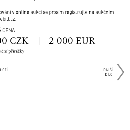
ování v online aukci se prosím registrujte na aukčním
vebid.cz
.
Á CENA
00 CZK
|
2 000 EUR
kční přirážky
HOZÍ
DALŠÍ
DÍLO