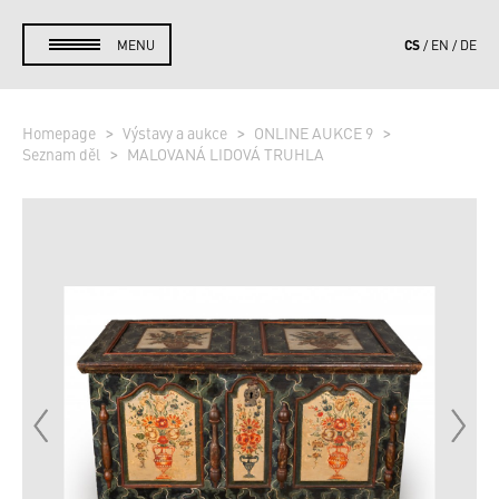
CS
MENU
EN
DE
Homepage
Výstavy a aukce
ONLINE AUKCE 9
Seznam děl
MALOVANÁ LIDOVÁ TRUHLA